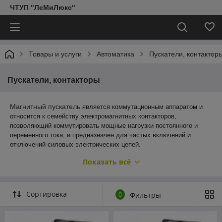
ЧТУП "ЛеМиЛюкс"
Товары и услуги
Автоматика
Пускатели, контактор
Пускатели, контакторы
Магнитный пускатель
является коммутационным аппаратом и
относится к семейству электромагнитных контакторов,
позволяющий коммутировать мощные нагрузки постоянного и
переменного тока, и предназначен для частых включений и
отключений силовых электрических цепей.
Мы предлагаем производителей на любой вкус:
Показать всё
HASKI
IEK
Сортировка
0
Фильтры
EKF
EATON