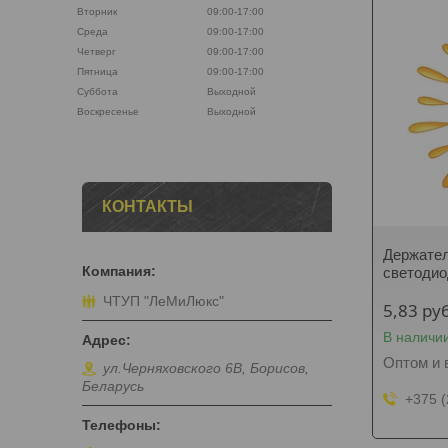
Вторник
09:00-17:00
Среда
09:00-17:00
Четверг
09:00-17:00
Пятница
09:00-17:00
Суббота
Выходной
Воскресенье
Выходной
КОНТАКТЫ
Держател
светодио
ЧТУП "ЛеМиЛюкс"
5,83
руб
В наличи
Оптом и 
ул.Черняховского 6В, Борисов,
Беларусь
+375 (