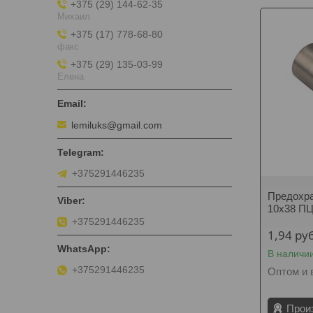
+375 (29) 144-62-35
Михаил
+375 (17) 778-68-80
факс
+375 (29) 135-03-99
Елена
lemiluks@gmail.com
+375291446235
Предохра
10x38 ПЦ
+375291446235
1,94
руб
В наличи
+375291446235
Оптом и 
Прои