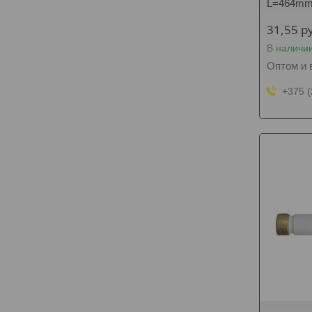
L=464m
31,55
р
В наличи
Оптом и 
+375 (