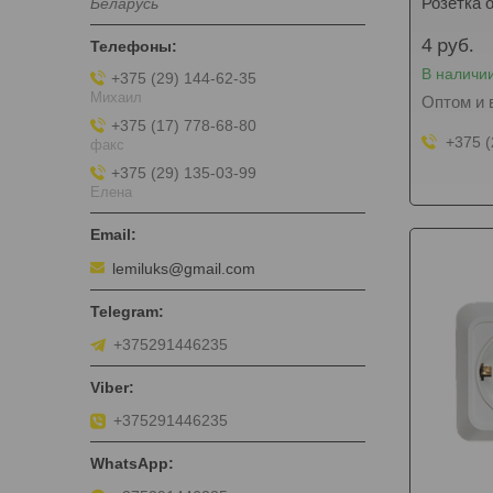
Розетка 
Беларусь
4
руб.
В наличи
+375 (29) 144-62-35
Михаил
Оптом и 
+375 (17) 778-68-80
+375 (
факс
+375 (29) 135-03-99
Елена
lemiluks@gmail.com
+375291446235
+375291446235