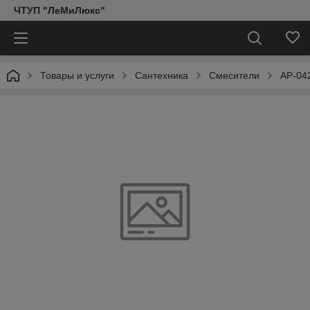
ЧТУП "ЛеМиЛюкс"
Товары и услуги
Сантехника
Смесители
АР-04