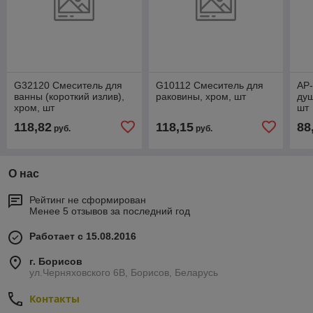
G32120 Смеситель для
G10112 Смеситель для
АР-
ванны (короткий излив),
раковины, хром, шт
душ
хром, шт
шт
118,82
118,15
88
руб.
руб.
О нас
Рейтинг не сформирован
Менее 5 отзывов за последний год
Работает с 15.08.2016
г. Борисов
ул.Черняховского 6В, Борисов, Беларусь
Контакты