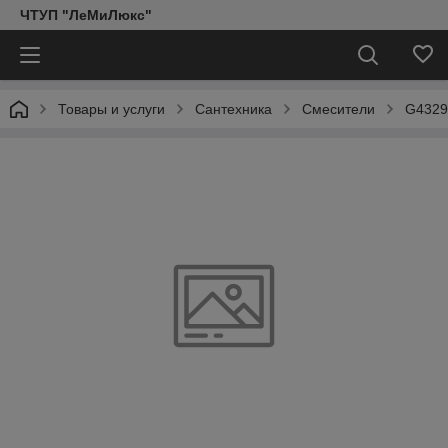
ЧТУП "ЛеМиЛюкс"
Товары и услуги
Сантехника
Смесители
G43299