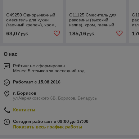
G49250 Однорычажный
G11125 Смеситель для
G1
смеситель для кухни
раковины (высокий
рак
(гаечный крепеж), хром,
излив), хром, гаечный
изл
шт
крепеж, шт
кре
63,07
185,16
17
руб.
руб.
О нас
Рейтинг не сформирован
Менее 5 отзывов за последний год
Работает с 15.08.2016
г. Борисов
ул.Черняховского 6В, Борисов, Беларусь
Контакты
Сегодня работает с 09:00 до 17:00
Показать весь график работы