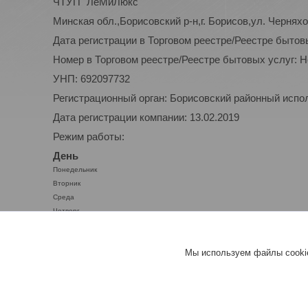
ЧТУП "ЛеМиЛюкс"
Минская обл.,Борисовский р-н,г. Борисов,ул. Черняхо
Дата регистрации в Торговом реестре/Реестре бытов
Номер в Торговом реестре/Реестре бытовых услуг: 
УНП: 692097732
Регистрационный орган: Борисовский районный испо
Дата регистрации компании: 13.02.2019
Режим работы:
День
Понедельник
Вторник
Среда
Четверг
Пятница
Суббота
Мы используем файлы cookie
Воскресенье