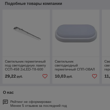
Подобные товары компании
Светильник герметичный
Светильник
Св
под светодиодную лампу
светодиодный
св
ССП-458 2xLED-Т8-600
герметичный СПП-ОВАЛ
ге
G13 230В IP65 600 мм IN
8Вт 230В 4000К 640Лм
12В
29,22
10,03
11
руб.
руб.
HOME
IP65 IN HOME
IP
О нас
Рейтинг не сформирован
Менее 5 отзывов за последний год