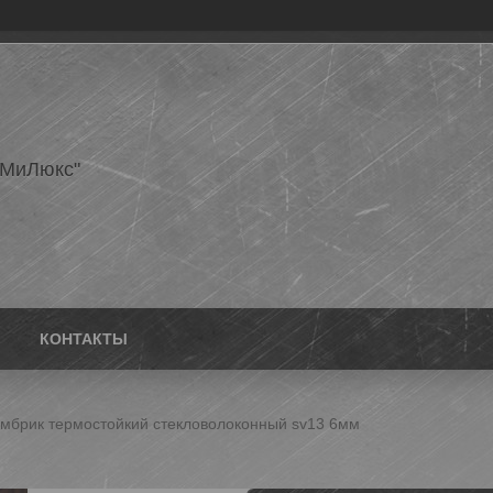
еМиЛюкс"
КОНТАКТЫ
мбрик термостойкий стекловолоконный sv13 6мм