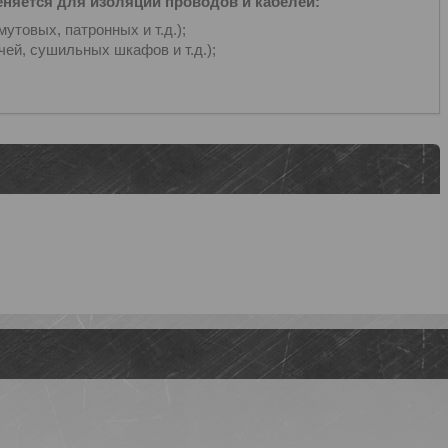
няется для изоляции проводов и кабелей:
товых, патронных и т.д.);
ей, сушильных шкафов и т.д.);