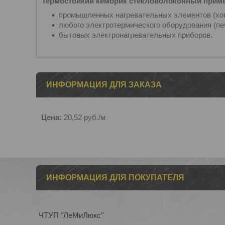
Термостойкий кембрик стекловолоконный приме
промышленных нагревательных элементов (хому
любого электротермического оборудования (печ
бытовых электронагревательных приборов.
ИНФОРМАЦИЯ ДЛЯ ЗАКАЗА
Цена:
20,52
руб.
/м
ИНФОРМАЦИЯ ДЛЯ ПОКУПАТЕЛЯ
ЧТУП "ЛеМиЛюкс"