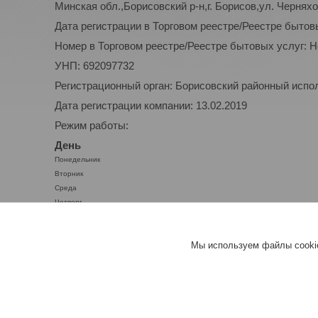
Минская обл.,Борисовский р-н,г. Борисов,ул. Черняхо
Дата регистрации в Торговом реестре/Реестре бытов
Номер в Торговом реестре/Реестре бытовых услуг: 
УНП: 692097732
Регистрационный орган: Борисовский районный испо
Дата регистрации компании: 13.02.2019
Режим работы:
День
Понедельник
Вторник
Среда
Четверг
Пятница
Суббота
Мы используем файлы cookie
Воскресенье