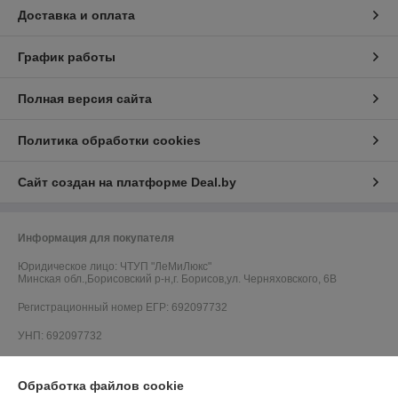
Доставка и оплата
График работы
Полная версия сайта
Политика обработки cookies
Сайт создан на платформе Deal.by
Информация для покупателя
Юридическое лицо:
ЧТУП "ЛеМиЛюкс"
Минская обл.,Борисовский р-н,г. Борисов,ул. Черняховского, 6В
Регистрационный номер ЕГР: 692097732
УНП: 692097732
Регистрационный орган: Борисовский районный исполнительный
комитет
Обработка файлов cookie