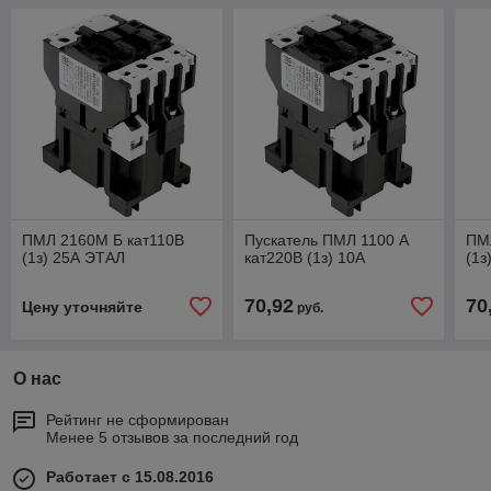
ПМЛ 2160М Б кат110В
Пускатель ПМЛ 1100 А
ПМ
(1з) 25А ЭТАЛ
кат220В (1з) 10А
(1з
70,92
70
Цену уточняйте
руб.
О нас
Рейтинг не сформирован
Менее 5 отзывов за последний год
Работает с 15.08.2016