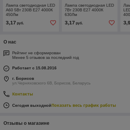
Лампа светодиодная LED
Лампа светодиодная LED
Ла
A60 5Вт 230В Е27 4000К
7Вт 230В Е27 4000К
LED
450Лм
630Лм
40
3,17
3,17
3,
руб.
руб.
О нас
Рейтинг не сформирован
Менее 5 отзывов за последний год
Работает с 15.08.2016
г. Борисов
ул.Черняховского 6В, Борисов, Беларусь
Контакты
Показать весь график работы
Сегодня выходной
Отзывы о магазине