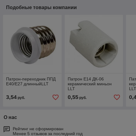
Подобные товары компании
Патрон-переходник ППД
Патрон Е14 ДК-06
Пат
Е40/Е27 длинныйLLT
керамический миньон
кер
LLT
LL
3,54
0,55
0,
руб.
руб.
О нас
Рейтинг не сформирован
Менее 5 отзывов за последний год