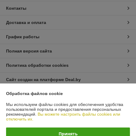
Контакты
Доставка и оплата
График работы
Полная версия сайта
Политика обработки cookies
Сайт создан на платформе Deal.by
Обработка файлов cookie
Информация для покупателя
Мы используем файлы cookies для обеспечения удобства
Юридическое лицо:
ЧТУП "ЛеМиЛюкс"
пользователей портала и предоставления персональных
Минская обл.,Борисовский р-н,г. Борисов,ул. Черняховского, 6В
рекомендаций.
Вы можете настроить файлы cookies или
отключить их.
Регистрационный номер ЕГР: 692097732
УНП: 692097732
Принять