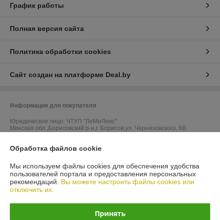
График работы
Полная версия сайта
Политика обработки cookies
Сайт создан на платформе Deal.by
Информация для покупателя
Юридическое лицо:
ЧТУП "ЛеМиЛюкс"
Минская обл.,Борисовский р-н,г. Борисов,ул. Черняховского, 6В
Регистрационный номер ЕГР: 692097732
Обработка файлов cookie
УНП: 692097732
Мы используем файлы cookies для обеспечения удобства
пользователей портала и предоставления персональных
Регистрационный орган: Борисовский районный исполнительный
рекомендаций.
Вы можете настроить файлы cookies или
комитет
отключить их.
Дата регистрации компании: 13.02.2019
Принять