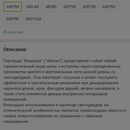
180*50
240-60
48*60
320*60
320*90
400*60
560*90
600*150
В наличии
Описание
Гирлянда "Бахрома" ("Айсикл") представляет собой гибкий
горизонтальный шнур-шину, к которому через определенные
промежутки крепятся вертикальные нити разной длины со
светодиодами. Она имитирует сосульки и может послужить
эффектным и оригинальным решением при декорировании
карнизов домов, арок, фасадов зданий, витрин магазинов, а
также стать элементов декора внутренних интерьеров
помещений.
Благодаря использованюя в гирлянде светодиодов, ее
отличительной особенностью является превосходная яркость и
низкое энергопотрбление по сравнению с лампами
накаливания.