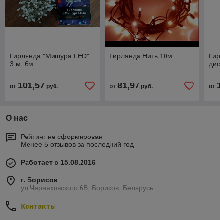
Гирлянда "Мишура LED"
Гирлянда Нить 10м
Гир
3 м, 6м
ди
101,57
81,97
от
руб.
от
руб.
от
О нас
Рейтинг не сформирован
Менее 5 отзывов за последний год
Работает с 15.08.2016
г. Борисов
ул.Черняховского 6В, Борисов, Беларусь
Контакты