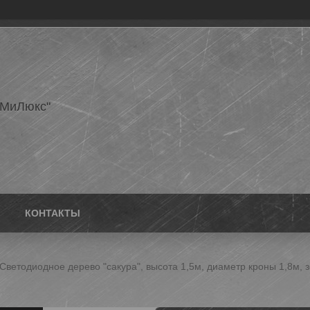
еМиЛюкс"
КОНТАКТЫ
Светодиодное дерево "сакура", высота 1,5м, диаметр кроны 1,8м, 