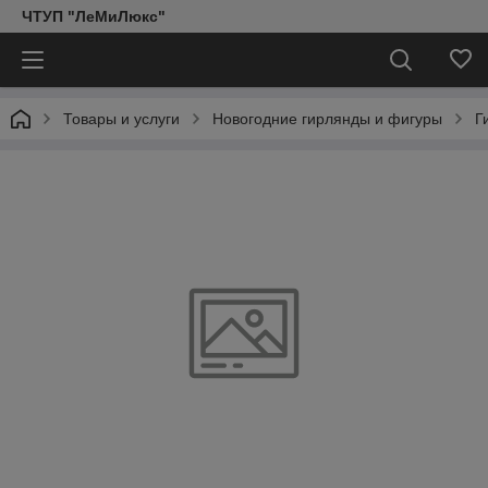
ЧТУП "ЛеМиЛюкс"
Товары и услуги
Новогодние гирлянды и фигуры
Г